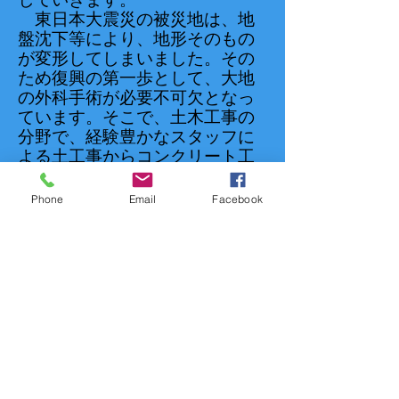
していきます。
東日本大震災の被災地は、地
盤沈下等により、地形そのもの
が変形してしまいました。その
ため復興の第一歩として、大地
の外科手術が必要不可欠となっ
ています。そこで、土木工事の
分野で、経験豊かなスタッフに
よる土工事からコンクリート工
事などの土木工事のパイオニア
として、復興に寄与したいと願
Phone
Email
Facebook
っています。
モンゴルを始め、ＡＳＥＡＮ
諸国、ギニア共和国等のアフリ
カの発展途上国に対して、弊社
の持つノウハウを通じ、環境・
医療・福祉・建設の分野の技術
支援及びコンサルタントを提供
します。
又、日本における労働力の低