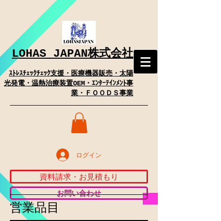
​LOHAS JAPAN株式会社
ｽﾄﾚｽﾁｪｯｸﾁｪｯｸ支援・医療機器販売・太陽
光発電・温熱治療装置OEM・ｴﾝﾀｰﾃｲﾝﾒﾝﾄ事
業・ＦＯＯＤＳ事業
ログイン
資料請求・お見積もり
お問い合わせ
営業品目